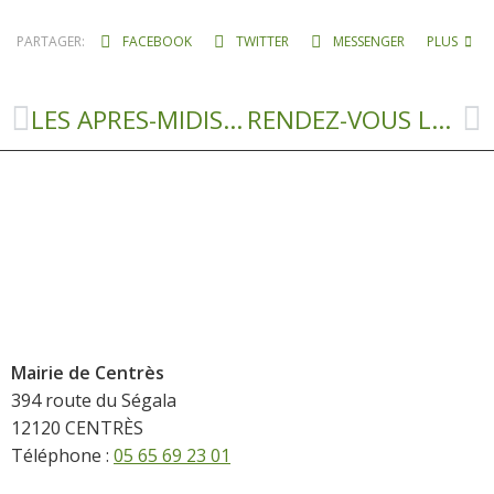
PARTAGER:
FACEBOOK
TWITTER
MESSENGER
PLUS
LES APRES-MIDIS RECREATIFS DE L’ADMR DE NAUCELLE À CENTRÈS
RENDEZ-VOUS LE SAMEDI 18 MARS A 20H A LA SALLE DES FÊTES DE TAYAC POUR » LA SOIRÉE DES GARÇONS «
Mairie de Centrès
394 route du Ségala
12120 CENTRÈS
Téléphone :
05 65 69 23 01