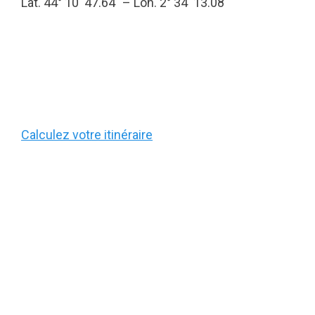
Lat. 44° 10′ 47.64″ – Lon. 2° 34′ 13.08″
Calculez votre itinéraire