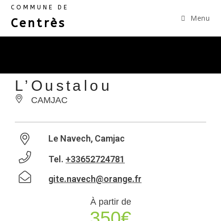
COMMUNE DE
Menu
Centrès
L’Oustalou
CAMJAC
Le Navech, Camjac
Tel.
+33652724781
gite.navech@orange.fr
À partir de
350€