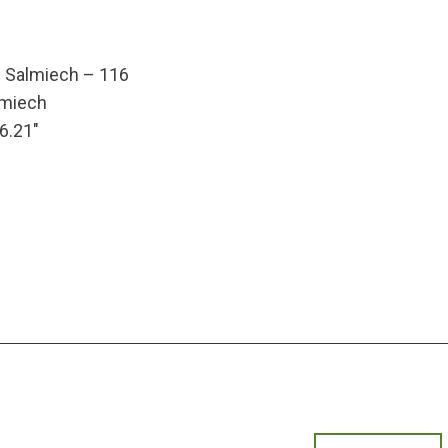
de Salmiech – 116
lmiech
16.21″